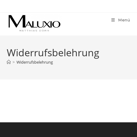
Zum
Inhalt
springen
Menü
Widerrufsbelehrung
>
Widerrufsbelehrung